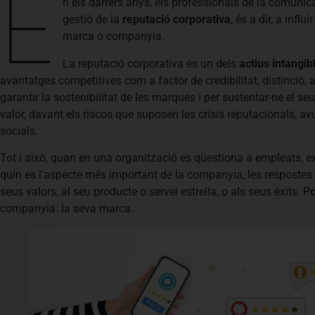
E
n els darrers anys, els professionals de la comunic
gestió de la
reputació corporativa
, és a dir, a infl
marca o companyia.
La reputació corporativa és un dels
actius intangib
avantatges competitives com a factor de credibilitat, distinció, a
garantir la sostenibilitat de les marques i per sustentar-ne el s
valor, davant els riscos que suposen les crisis reputacionals, a
socials.
Tot i això, quan en una organització es qüestiona a empleats, ex
quin és l'aspecte més important de la companyia, les respostes s
seus valors, al seu producte o servei estrella, o als seus èxits
companyia: la seva marca.