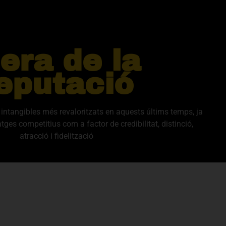
'era de la
eputació
s intangibles més revaloritzats en aquests últims temps, ja
ges competitius com a factor de credibilitat, distinció,
atracció i fidelització