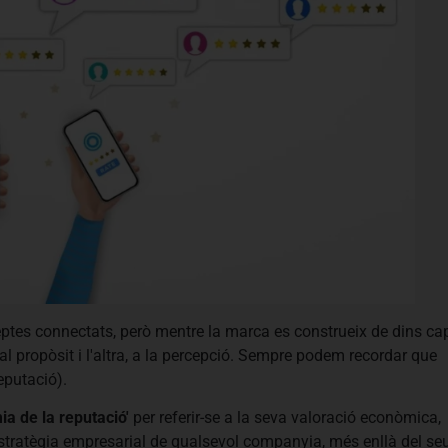
tes connectats, però mentre la marca es construeix de dins ca
 al propòsit i l'altra, a la percepció. Sempre podem recordar que
eputació).
a de la reputació'
per referir-se a la seva valoració econòmica,
l'estratègia empresarial de qualsevol companyia, més enllà del se