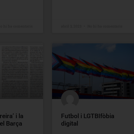
o hi ha comentaris
abril 3, 2023
No hi ha comentaris
eira’ i la
Futbol i LGTBIfòbia
el Barça
digital