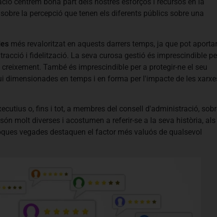
ació centrem bona part dels nostres esforços i recursos en la
uir sobre la percepció que tenen els diferents públics sobre una
les
més revaloritzat en aquests darrers temps, ja que pot aporta
tracció i fidelització. La seva curosa gestió és imprescindible pe
eu creixement. També és imprescindible per a protegir-ne el seu
vui dimensionades en temps i en forma per l'impacte de les xarxe
ecutius o, fins i tot, a membres del consell d'administració, sob
ón molt diverses i acostumen a referir-se a la seva història, als
. Poques vegades destaquen el factor més valuós de qualsevol