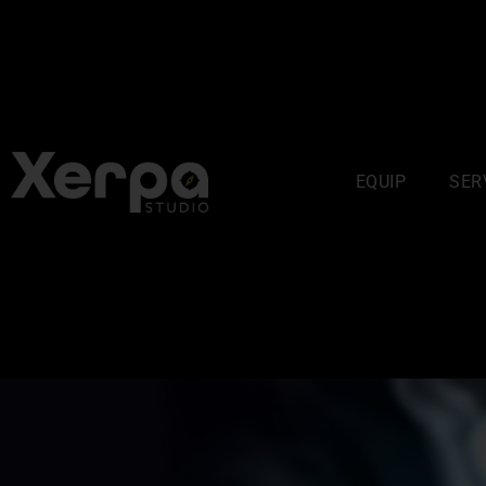
EQUIP
SER