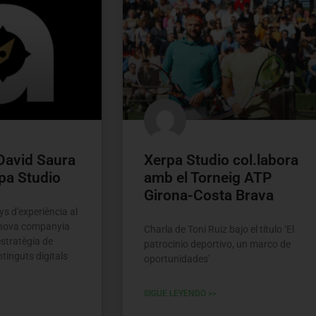
 David Saura
Xerpa Studio col.labora
pa Studio
amb el Torneig ATP
Girona-Costa Brava
s d'experiència al
 nova companyia
Charla de Toni Ruiz bajo el título ‘El
estratègia de
patrocinio deportivo, un marco de
tinguts digitals
oportunidades’
SIGUE LEYENDO >>