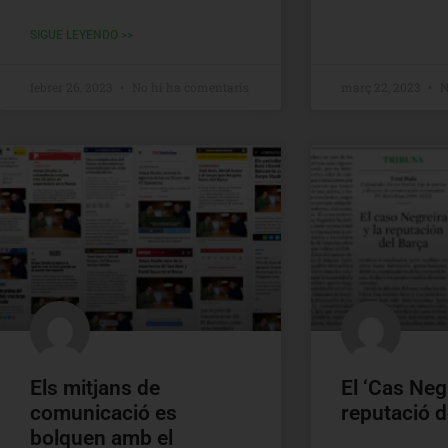
SIGUE LEYENDO >>
febrer 26, 2023
No hi ha comentaris
març 22, 2023
N
Els mitjans de
El ‘Cas Negr
comunicació es
reputació d
bolquen amb el