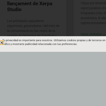
llançament de Xerpa
Claus per entendr
repercussions d’
Studio
d’aquesta crisi, e
econòmics, el silen
Les principals capçaleres
reptes immediats 
esportives, generalistes i del món de
la comunicació es fan ressò de la
SIGUE LEYENDO >>
sortida de l'empresa de Toni Ruiz i
David Saura
Tu privacidad es importante para nosotros.
Utilizamos cookies propias y de terceros en 
tráfico y mostrarte publicidad relacionada con tus preferencias.
SIGUE LEYENDO >>
abril 5, 2023
No hi ha comentaris
abril 16, 2023
No