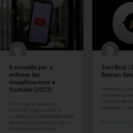
9 consells per a
Toni Ruiz i
millorar les
llancen Xer
visualitzacions a
Youtube (2023)
Després de 25 any
FC Barcelona, la
ofereix serveis d'
El contingut de qualitat, el
comunicació i con
thumbnail, el ganxo inicial, la
constància o el títol són alguns dels
elements que t'ajudaran a millorar
SIGUE LEYENDO >>
les views dels teus vídeos