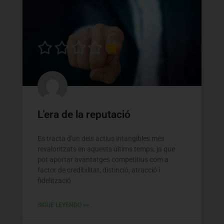
L'era de la reputació
Es tracta d'un dels actius intangibles més
revaloritzats en aquests últims temps, ja que
pot aportar avantatges competitius com a
factor de credibilitat, distinció, atracció i
fidelització
SIGUE LEYENDO >>