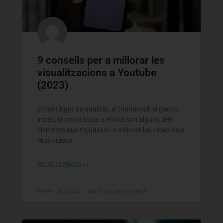
9 consells per a millorar les
visualitzacions a Youtube
(2023)
El contingut de qualitat, el thumbnail, el ganxo
inicial, la constància o el títol són alguns dels
elements que t'ajudaran a millorar les views dels
teus vídeos
SIGUE LEYENDO >>
febrer 26, 2023
No hi ha comentaris