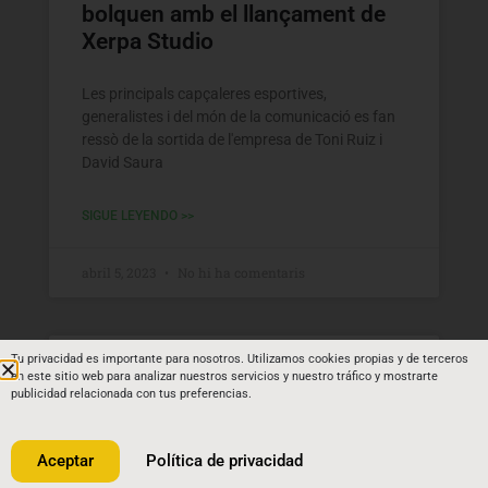
bolquen amb el llançament de
Xerpa Studio
Les principals capçaleres esportives,
generalistes i del món de la comunicació es fan
ressò de la sortida de l'empresa de Toni Ruiz i
David Saura
SIGUE LEYENDO >>
abril 5, 2023
No hi ha comentaris
Tu privacidad es importante para nosotros.
Utilizamos cookies propias y de terceros
en este sitio web para analizar nuestros servicios y nuestro tráfico y mostrarte
publicidad relacionada con tus preferencias.
Aceptar
Política de privacidad