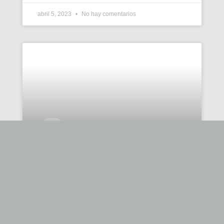
abril 5, 2023
No hay comentarios
El ‘Caso Negreira’ y la
reputación del Barça
Claves para entender las repercusiones de
imagen pública de esta crisis, sus riesgos
económicos, el silencio interno y los retos